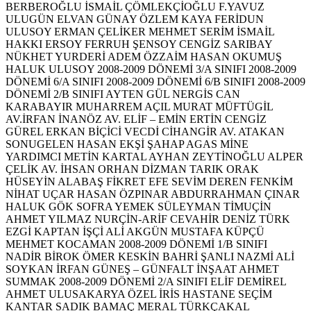
BERBEROĞLU
İSMAİL ÇÖMLEKÇİOĞLU
F.YAVUZ
ULUGÜN
ELVAN GÜNAY
ÖZLEM KAYA
FERİDUN
ULUSOY
ERMAN ÇELİKER
MEHMET SERİM
İSMAİL
HAKKI ERSOY
FERRUH ŞENSOY
CENGİZ SARIBAY
NÜKHET YURDERİ
ADEM ÖZZAİM
HASAN OKUMUŞ
HALUK ULUSOY
2008-2009 DÖNEMİ 3/A SINIFI
2008-2009
DÖNEMİ 6/A SINIFI
2008-2009 DÖNEMİ 6/B SINIFI
2008-2009
DÖNEMİ 2/B SINIFI
AYTEN GÜL
NERGİS CAN
KARABAYIR
MUHARREM AÇIL
MURAT MÜFTÜGİL
AV.İRFAN İNANÖZ
AV. ELİF – EMİN ERTİN
CENGİZ
GÜREL
ERKAN BİÇİCİ
VECDİ CİHANGİR
AV. ATAKAN
SONUGELEN
HASAN EKŞİ
ŞAHAP AGAS
MİNE
YARDIMCI
METİN KARTAL
AYHAN ZEYTİNOĞLU
ALPER
ÇELİK
AV. İHSAN ORHAN DİZMAN
TARIK ORAK
HÜSEYİN ALABAŞ
FİKRET EFE
SEVİM DEREN
FENKİM
NİHAT UÇAR
HASAN ÖZPINAR
ABDURRAHMAN ÇINAR
HALUK GÖK
SOFRA YEMEK
SÜLEYMAN TİMUÇİN
AHMET YILMAZ
NURÇİN-ARİF CEVAHİR
DENİZ TÜRK
EZGİ KAPTAN İŞÇİ
ALİ AKGÜN
MUSTAFA KÜPÇÜ
MEHMET KOCAMAN
2008-2009 DÖNEMİ 1/B SINIFI
NADİR BİROK
ÖMER KESKİN
BAHRİ ŞANLI
NAZMİ ALİ
SOYKAN
İRFAN GÜNEŞ – GÜNFALT İNŞAAT
AHMET
SUMMAK
2008-2009 DÖNEMİ 2/A SINIFI
ELİF DEMİREL
AHMET ULUSAKARYA
ÖZEL İRİS HASTANE
SEÇİM
KANTAR
SADIK BAMAÇ
MERAL TÜRKÇAKAL