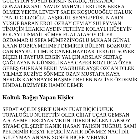
GÜLAYDIN SOYER
BİRSEN SAĞDIÇ
ARMANDO
GONZALEZ
SAİT YAVUZ
MAHMUT ERTÜRK
BERRA
ÖLMEZ
YEKTA LEVENT
SADIK KOŞUCUOĞLU
HALUK
TANJU CILIZOĞLU
AYŞEGÜL ŞENALP
FÜSUN ARIN
YUSUF BARAN
EROL ÖZBAY
CEM AY
SÜLEYMAN
TİMUÇİN
İ.HAKKI AYDIN
FETHİYE KOLAYLI
HÜSEYİN
KOLAYLI
İSMAİL SÜMER
FUAT ATASOY
DİLEK
ÖZDAMAR
Ü.SEFA MÜMEZZİNOĞLU
M.KAAN GÜNAL
KAAN DOBRA
MEHMET DEMİRER
BÜLENT BOZKURT
CAN BAYKUT
TİMUR CANEL
HAYDAR TEKGÜL
SONER
BİÇER
H.TAYFUR ERGİN
YALÇIN ARSLAN
SERTAÇ
ÇAĞLAYAN
N.GÜNSELİ KAYA
CAFER KOZLUCA
ÖZER
GEBEŞ
GÜRKAN BEKİL
MAĞRUBE AYŞE ÖZCAN
DİLEK
YILMAZ
RUZİYE SÖNMEZ OZAN
MUSTAFA KAYA
NERGİS KARABAYIR
HAŞMET BELEN
NACİYE ÖZDEMİR
BİNDAL BİZİMYER
HAMDİ DEMİR
Koltuk Bağışı Yapan Kişiler
SEDAT AÇILDI
ŞERİF ÜNAN
FUAT BİÇİCİ
UFUK
TOPALOĞLU
NURETTİN OLER
CİHAT UÇAR
GEMSAN
A.Ş.
AHMET ERCİYAS
METİN TÜREDİ
BÜLENT AKSOY
SİYAMİ ÇİL
ŞERİF KANIK
HASAN TAHSİN TUĞRUL
SAMİ
PEKDEMİR
REŞAT KEÇECİ
MAHİR DÖNMEZ
NACİ DİL
SÜLEYMAN ANNAK
SONER BİÇER
MEHMET