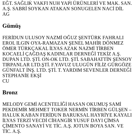
EĞT. SAĞLIK VAKFI
NUH YAPI ÜRÜNLERİ VE MAK. SAN.
A.Ş.
SABRİ SOYKAN
ATAKAN SONUGELEN
NACİ DİL
AG
Gümüş
FERİDUN ULUSOY
NAZMİ OĞUZ
ŞENTÜRK FAHRALI
EROL ILGIN
OYA-RAMAZAN ŞENEL
MAHİR DÖNMEZ
ÖMER TÜRKÇAKAL
İLYAS AZAK
NAZMİ TİRBEN
KOCAELİ ÇAĞDAŞ KADINLAR DERNEĞİ
TEKİZ A.Ş.
DUPAN LTD. ŞTİ.
ON-OK LTD. ŞTİ.
SABAHATTİN ŞENSOY
TIRPANLAR LTD.ŞTİ.
F.YAVUZ ULUGÜN
FİLİZ GÜRGÖZE
GÜNFALT İNŞ. LTD. ŞTİ.
T. YARDIM SEVENLER DERNEĞİ
STEPHANİE EKŞİ
CU
Bronz
MELODY GEMİ ACENTELİĞİ
HASAN OKUMUŞ
SAMİ
PEKDEMİR
MEHMET TOKER
NERMİN TİRBEN
GÜLŞEN –
HALUK KABAN
FERİDUN BARUKSAL
HAYRİYE KAYALI
İLYAS TERZİ
VECDİ CİHANGİR
YUSUF DAYI
ÇİMSA
ÇİMENTO SANAYİ VE TİC. A.Ş.
JOTUN BOYA SAN. VE
TİC. A.Ş.