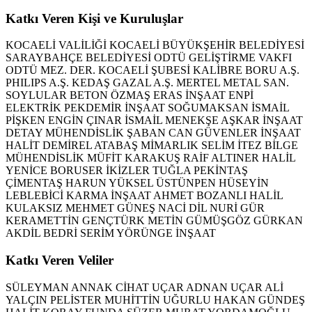
Katkı Veren Kişi ve Kuruluşlar
KOCAELİ VALİLİĞİ
KOCAELİ BÜYÜKŞEHİR BELEDİYESİ
SARAYBAHÇE BELEDİYESİ
ODTÜ GELİŞTİRME VAKFI
ODTÜ MEZ. DER. KOCAELİ ŞUBESİ
KALİBRE BORU A.Ş.
PHILIPS A.Ş.
KEDAŞ
GAZAL A.Ş.
MERTEL METAL SAN.
SOYLULAR BETON
ÖZMAŞ
ERAS İNŞAAT
ENPİ
ELEKTRİK
PEKDEMİR İNŞAAT
SOĞUMAKSAN
İSMAİL
PİŞKEN
ENGİN ÇINAR
İSMAİL MENEKŞE
AŞKAR İNŞAAT
DETAY MÜHENDİSLİK
ŞABAN CAN
GÜVENLER İNŞAAT
HALİT DEMİREL
ATABAŞ MİMARLIK
SELİM İTEZ
BİLGE
MÜHENDİSLİK
MÜFİT KARAKUŞ
RAİF ALTINER
HALİL
YENİCE
BORUSER
İKİZLER TUĞLA
PEKİNTAŞ
ÇİMENTAŞ
HARUN YÜKSEL
ÜSTÜNPEN
HÜSEYİN
LEBLEBİCİ
KARMA İNŞAAT
AHMET BOZANLI
HALİL
KULAKSIZ
MEHMET GÜNEŞ
NACİ DİL
NURİ GÜR
KERAMETTİN GENÇTÜRK
METİN GÜMÜŞGÖZ
GÜRKAN
AKDİL
BEDRİ SERİM
YÖRÜNGE İNŞAAT
Katkı Veren Veliler
SÜLEYMAN ANNAK
CİHAT UÇAR
ADNAN UÇAR
ALİ
YALÇIN PELİSTER
MUHİTTİN UĞURLU
HAKAN GÜNDEŞ