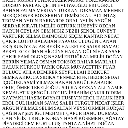
HALİT KORAY
FUNDA SÜZER
MURAT YORDAMOĞLU
DURSUN PARLAK
ÇETİN EVLİYAOĞLU
ERTUĞRUL
BAHAN
FATMA MERDAN
TÜRKAN TORAMAN
MEHMET
MERİÇ
SONER BOZ
SERHAT TEMİZCE
ALİ ALTINTAŞ
TEOMAN AYDIN
BARBAROS ORAL
AYLİN AYGÜN
SERDAR KIRATLI
MELİH ÖZTÜRK
HÜSEYİN ÖZCAN
HARUN CEYLAN
CEM NİGİZ
NEZİH ŞENOL
CÜNEYT
VARTÜRK
SELMA DAİMOĞLU
SEÇİM KANTAR
NECAT
ÇAKIR
LÜTFÜ BALABAN
F.YAVUZ ULUGÜN
CANAN
ERİŞ
RUKİYE ACAR
BEKİR HALEFLER
SADIK BAMAÇ
BERAT ECE
CİHAN HİGGİNS
HAKAN GÜLNİHAR
ASAF
ÇAKIR
SAMİ OLGAÇ
NAZMİ ERTUĞRAL
MELİH DOĞAN
BERRİN YILMAZ
OSMAN TOKSÖZ
BAHAR MARLALI
HALUK KÜRKÇÜ
TARIK ORAK
MÜNACETTİN FUAR
BULUCU
ATİLA DEMİRER
SEYFULLAH BOZKURT
SEMRA AKKOCA
SIDIKA YENMEZ
RIFKI BEDİR
SEDAT
İÇGÜDEL
SAMİ YILMAZ
HAKAN AKGÜL
BAHADIR
ORUÇ
ÖMER TEKELİOĞLU
SIDIKA REZZAN ALP
NAMIK
KEMAL ATİK
ŞENGÜL UYGUN
İBRAHİM ÇAKIR
DİDEM
KAYPAKLI
HAŞİM BOYACI
HÜSEYİN EROL
HALUK İBER
EROL GÜL
HAKAN SAVAŞ
SALİH TURGUT
NECAT İŞLER
ARGUN YILMAZ
SELİM SALTAN
VEYSİ ÖKMEN
KÜRŞAT
ÇAĞIN
AYŞEN İĞCİ
MEHMET ÇAPUR
BANU DURMAZ
CAN NİGİZ
İLKNUR KOBAN
HASPİ KÖSEMEN
ÇAĞATAY
PİYADECİ
CEM KURTULUŞ TANTA
A.NİHAT DOĞAN