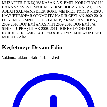
MUZAFFER DİKEÇ/VANASAN A.Ş.
EMEL KORUCUOĞLU
HAKAN SAVAŞ
İSMAİL MENEKŞE
DOĞAN KARAÇETİN
ASLAN SALMAN/PETEK BORU
MEHMET TOKER
MESUT
KAVURT/MOPAR OTOMOTİV
NADİR CEYLAN
2009-2010
DÖNEMİ 2/A SINIFI
UFUK GÜMÜŞ
ARMAĞAN AKBAŞ
2009-2010 DÖNEMİ ANASINIFI
2009-2010 DÖNEMİ 1/A
SINIFI
TÜPRAŞLILAR
2008-2011 DÖNEMİ YÖNETİM
KURULU
2011-2012 EĞİTİM-ÖĞRETİM YILI MEZUNLARI
MURAT ZAİM
Keşfetmeye Devam Edin
Vakfımız hakkında daha fazla bilgi edinin