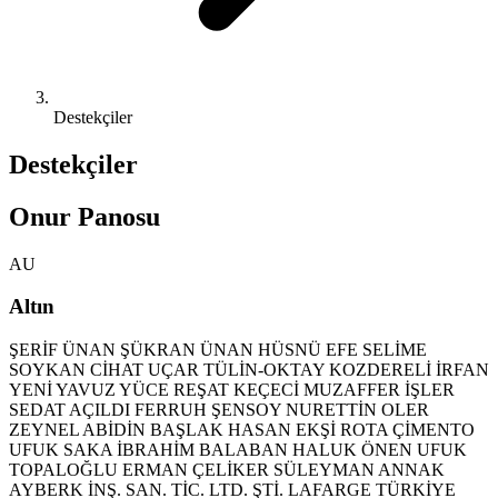
Destekçiler
Destekçiler
Onur Panosu
AU
Altın
ŞERİF ÜNAN
ŞÜKRAN ÜNAN
HÜSNÜ EFE
SELİME
SOYKAN
CİHAT UÇAR
TÜLİN-OKTAY KOZDERELİ
İRFAN
YENİ
YAVUZ YÜCE
REŞAT KEÇECİ
MUZAFFER İŞLER
SEDAT AÇILDI
FERRUH ŞENSOY
NURETTİN OLER
ZEYNEL ABİDİN BAŞLAK
HASAN EKŞİ
ROTA ÇİMENTO
UFUK SAKA
İBRAHİM BALABAN
HALUK ÖNEN
UFUK
TOPALOĞLU
ERMAN ÇELİKER
SÜLEYMAN ANNAK
AYBERK İNŞ. SAN. TİC. LTD. ŞTİ.
LAFARGE TÜRKİYE