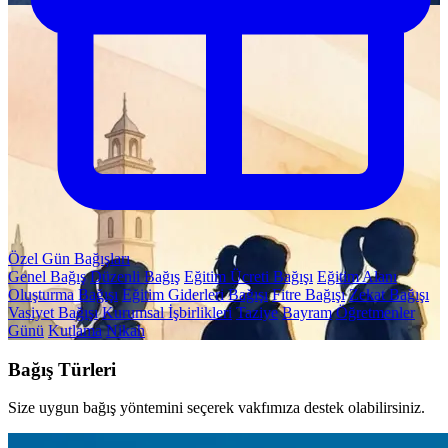
Özel Gün Bağışları
Genel Bağış
Düzenli Bağış
Eğitim Ücreti Bağışı
Eğitim Alanı
Oluşturma Bağışı
Eğitim Giderleri Bağışı
Fitre Bağışı
Zekat Bağışı
Vasiyet Bağışı
Kurumsal İşbirlikleri
Taziye
Bayram
Öğretmenler
Günü
Kutlama
Nikah
Bağış Türleri
Size uygun bağış yöntemini seçerek vakfımıza destek olabilirsiniz.