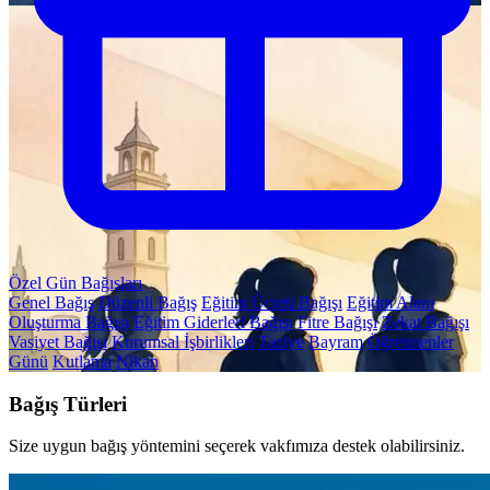
Özel Gün Bağışları
Genel Bağış
Düzenli Bağış
Eğitim Ücreti Bağışı
Eğitim Alanı
Oluşturma Bağışı
Eğitim Giderleri Bağışı
Fitre Bağışı
Zekat Bağışı
Vasiyet Bağışı
Kurumsal İşbirlikleri
Taziye
Bayram
Öğretmenler
Günü
Kutlama
Nikah
Bağış Türleri
Size uygun bağış yöntemini seçerek vakfımıza destek olabilirsiniz.