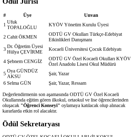
Ödül Jürisi
#
Üye
Unvan
Ufuk
1
KYÖV Yönetim Kurulu Üyesi
TOPALOĞLU
ODTÜ GV Okulları Türkçe-Edebiyat
2
Cahit ÖKMEN
Etkinlikleri Danışmanı
Dr. Öğretim Üyesi
3
Kocaeli Üniversitesi Çocuk Edebiyatı
Hülya ÇEVİRME
ODTÜ GV Özel Kocaeli Okulları KYÖV
4
Şebnem CENGİZ
Özel Anadolu Lisesi Okul Müdürü
Oya GÜNDÜZ
5
Şair, Yazar
AKSU
6
Selma GÜN
Şair, Yazar, Ressam
Değerlendirmenin son aşamasında ODTÜ GV Özel Kocaeli
Okullarında eğitim gören ilkokul, ortaokul ve lise öğrencilerinden
oluşacak
"Öğrenci Konseyi"
oylamaya katılacak olup alınacak
kararlarda etkin rol alacaktır.
Ödül Sekretaryası
ODTÜ GV ÖZEL KOCAELİ OKULLARI (İLKOKUL –