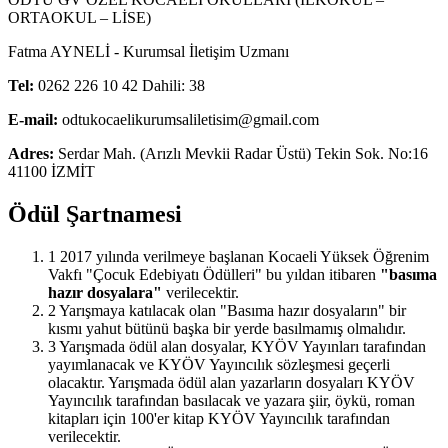
ORTAOKUL – LİSE)
Fatma AYNELİ - Kurumsal İletişim Uzmanı
Tel:
0262 226 10 42 Dahili: 38
E-mail:
odtukocaelikurumsaliletisim@gmail.com
Adres:
Serdar Mah. (Arızlı Mevkii Radar Üstü) Tekin Sok. No:16
41100 İZMİT
Ödül Şartnamesi
1
2017 yılında verilmeye başlanan Kocaeli Yüksek Öğrenim
Vakfı "Çocuk Edebiyatı Ödülleri" bu yıldan itibaren
"basıma
hazır dosyalara"
verilecektir.
2
Yarışmaya katılacak olan "Basıma hazır dosyaların" bir
kısmı yahut bütünü başka bir yerde basılmamış olmalıdır.
3
Yarışmada ödül alan dosyalar, KYÖV Yayınları tarafından
yayımlanacak ve KYÖV Yayıncılık sözleşmesi geçerli
olacaktır. Yarışmada ödül alan yazarların dosyaları KYÖV
Yayıncılık tarafından basılacak ve yazara şiir, öykü, roman
kitapları için 100'er kitap KYÖV Yayıncılık tarafından
verilecektir.