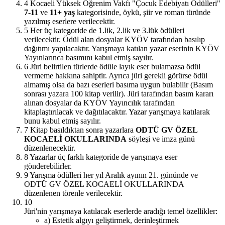
4
Kocaeli Yüksek Öğrenim Vakfı "Çocuk Edebiyatı Ödülleri"
7-11
ve
11+ yaş
kategorisinde, öykü, şiir ve roman türünde
yazılmış eserlere verilecektir.
5
Her üç kategoride de 1.lik, 2.lik ve 3.lük ödülleri
verilecektir. Ödül alan dosyalar KYÖV tarafından basılıp
dağıtımı yapılacaktır. Yarışmaya katılan yazar eserinin KYÖV
Yayınlarınca basımını kabul etmiş sayılır.
6
Jüri belirtilen türlerde ödüle layık eser bulamazsa ödül
vermeme hakkına sahiptir. Ayrıca jüri gerekli görürse ödül
almamış olsa da bazı eserleri basıma uygun bulabilir (Basım
sonrası yazara 100 kitap verilir). Jüri tarafından basım kararı
alınan dosyalar da KYÖV Yayıncılık tarafından
kitaplaştırılacak ve dağıtılacaktır. Yazar yarışmaya katılarak
bunu kabul etmiş sayılır.
7
Kitap basıldıktan sonra yazarlara
ODTÜ GV ÖZEL
KOCAELİ OKULLARINDA
söyleşi ve imza günü
düzenlenecektir.
8
Yazarlar üç farklı kategoride de yarışmaya eser
gönderebilirler.
9
Yarışma ödülleri her yıl Aralık ayının 21. gününde ve
ODTÜ GV ÖZEL KOCAELİ OKULLARINDA
düzenlenen törenle verilecektir.
10
Jüri'nin yarışmaya katılacak eserlerde aradığı temel özellikler:
a) Estetik algıyı geliştirmek, derinleştirmek