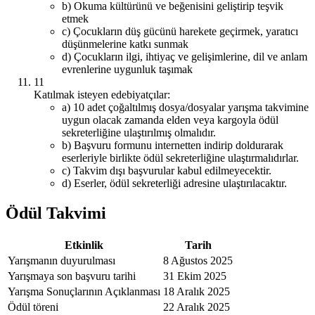
b) Okuma kültürünü ve beğenisini geliştirip teşvik
etmek
c) Çocukların düş gücünü harekete geçirmek, yaratıcı
düşünmelerine katkı sunmak
d) Çocukların ilgi, ihtiyaç ve gelişimlerine, dil ve anlam
evrenlerine uygunluk taşımak
11
Katılmak isteyen edebiyatçılar:
a) 10 adet çoğaltılmış dosya/dosyalar yarışma takvimine
uygun olacak zamanda elden veya kargoyla ödül
sekreterliğine ulaştırılmış olmalıdır.
b) Başvuru formunu internetten indirip doldurarak
eserleriyle birlikte ödül sekreterliğine ulaştırmalıdırlar.
c) Takvim dışı başvurular kabul edilmeyecektir.
d) Eserler, ödül sekreterliği adresine ulaştırılacaktır.
Ödül Takvimi
Etkinlik
Tarih
Yarışmanın duyurulması
8 Ağustos 2025
Yarışmaya son başvuru tarihi
31 Ekim 2025
Yarışma Sonuçlarının Açıklanması
18 Aralık 2025
Ödül töreni
22 Aralık 2025